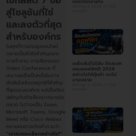
เช็กลิสต์ 7 ข้อ
เน็ตเวิร์กภายใน
สิงหาคม 3, 2026
ไม่มี
สู่โซลูชันที่ใช่
ความเห็น
และลงตัวที่สุด
สำหรับองค์กร
ในยุคที่การประชุมออนไลน์
กลายเป็นหัวใจสำคัญของ
การทำงาน การเลือกระบบ
เคล็ดลับ(ไม่)ลับ จัดสเปค
Video Conference ที่
คอมออฟฟิศปี 2026
อย่างไรให้คุ้มค่า งบไม่
เหมาะสมจึงเป็นหนึ่งในการ
บานปลาย
ตัดสินใจเชิงกลยุทธ์ที่สำคัญ
สิงหาคม 3, 2026
ไม่มี
ความเห็น
ที่สุดขององค์กร แต่เมื่อต้อง
เผชิญกับตัวเลือกมากมายใน
ตลาด ไม่ว่าจะเป็น Zoom,
Microsoft Teams, Google
Meet หรือ Cisco Webex
หลายคนอาจเกิดคำถามว่า
“เราควรจะเลือกอย่างไร?”