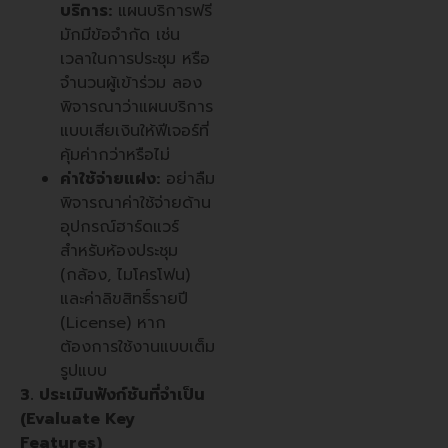
บริการ:
แผนบริการฟรี
มักมีข้อจำกัด เช่น
เวลาในการประชุม หรือ
จำนวนผู้เข้าร่วม ลอง
พิจารณาว่าแผนบริการ
แบบเสียเงินให้ฟีเจอร์ที่
คุ้มค่ากว่าหรือไม่
ค่าใช้จ่ายแฝง:
อย่าลืม
พิจารณาค่าใช้จ่ายด้าน
อุปกรณ์ฮาร์ดแวร์
สำหรับห้องประชุม
(กล้อง, ไมโครโฟน)
และค่าลิขสิทธิ์รายปี
(License) หาก
ต้องการใช้งานแบบเต็ม
รูปแบบ
3. ประเมินฟังก์ชันที่จำเป็น
(Evaluate Key
Features)