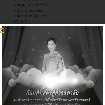
ประชุม:
เข้ากันได้กับ
อุปกรณ์กล้องหรือ
ไมโครโฟนที่มีอยู่แล้ว
หรือไม่?
5. ให้ความสำคัญกับความ
ปลอดภัยและความเสถียร
(Prioritize Security &
Reliability)
สำหรับการใช้งานในองค์กร
เรื่องนี้สำคัญที่สุด
การเข้ารหัสข้อมูล:
มี
การเข้ารหัสข้อมูลแบบ
End-to-End
Encryption หรือไม่
เพื่อป้องกันการดักฟัง
ข้อมูล
การควบคุมผู้เข้าร่วม: