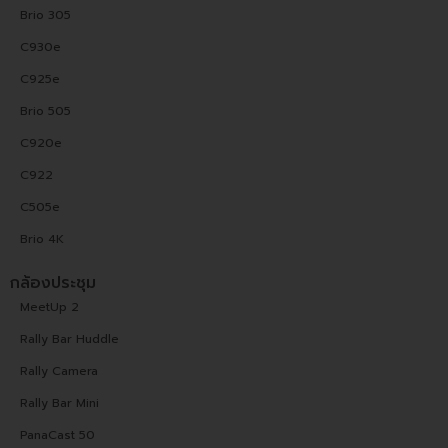
Brio 305
C930e
C925e
Brio 505
C920e
C922
C505e
Brio 4K
กล้องประชุม
MeetUp 2
Rally Bar Huddle
Rally Camera
Rally Bar Mini
PanaCast 50