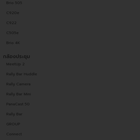
Brio 505
C920e
C922
C505e
Brio 4K
กล้องประชุม
MeetUp 2
Rally Bar Huddle
Rally Camera
Rally Bar Mini
PanaCast 50
Rally Bar
GROUP
Connect