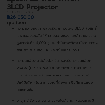
3LCD Projector
SKU-
V11HB57052
฿
26,050.00
คุณสมบัติ
ความสว่างสูง ภาพสมจริง: เทคโนโลยี 3LCD ลิขสิทธิ์
เฉพาะของเอปสัน ให้ความสว่างของแสงสีและแสงขาว
สูงเท่ากันถึง 4,000 ลูเมน ทำให้ภาพที่ฉายมีความสว่าง
สีสันสดใส คมชัดแม้ในห้องที่มีแสงรบกวน
ความละเอียดระดับไวด์สกรีน: รองรับความละเอียด
WXGA (1280 x 800) ในอัตราส่วนหน้าจอ 16:10
เหมาะสำหรับการนำเสนอพรีเซนเทชัน ดูคอนเทนต์
มัลติมีเดีย หรือตารางงานที่ต้องการพื้นที่การแสดง
ผลกว้างขึ้น
อายุการใช้งานยาวนาน ประหยัดต้นทุน: หลอดภาพมี