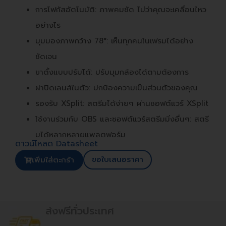
การโฟกัสอัตโนมัติ: ภาพคมชัด ไม่ว่าคุณจะเคลื่อนไหว
อย่างไร
มุมมองภาพกว้าง 78°: เห็นทุกคนในเฟรมได้อย่าง
ชัดเจน
ขาตั้งแบบปรับได้: ปรับมุมกล้องได้ตามต้องการ
ฝาปิดเลนส์ในตัว: ปกป้องความเป็นส่วนตัวของคุณ
รองรับ XSplit: สตรีมได้ง่ายๆ ผ่านซอฟต์แวร์ XSplit
ใช้งานร่วมกับ OBS และซอฟต์แวร์สตรีมมิ่งอื่นๆ: สตรี
มได้หลากหลายแพลตฟอร์ม
ดาวน์โหลด Datasheet
ขอใบเสนอราคา
เพิ่มใส่ตะกร้า
ส่งฟรีทั่วประเทศ