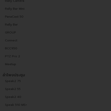
Rally Camera
Rally Bar Mini
PanaCast 50
Rally Bar
GROUP
Connect
BCC950
PTZ Pro 2
Meetup
ลำโพงประชุม
Speak2 75
Speak2 55
Speak2 40
Speak 510 MS+