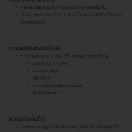
คลิปหนีบอเนกประสงค์ รองรับจอภาพหรือแล็ปท็อป
มีเกลียวขนาด 1/4 นิ้ว รองรับขาตั้งกล้อง
(ไม่มีขาตั้งกล้อง
ในชุดอุปกรณ์)
การรองรับซอฟต์แวร์
ดาวน์โหลด Logi Tune ได้ที่
logitech.com/Tune
เปิดใช้งานไมโครโฟน
ควบคุมการซูม
ปรับแต่งสี
ตั้งค่าการโฟกัสแบบแมนนวล
อัปเดตเฟิร์มแวร์
ความเข้ากันได้
รองรับระบบปฏิบัติการ Windows, MacOS, ChromeOS