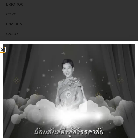
BRIO 100
C270
Brio 305
C930e
C925e
Brio 505
C920e
C922
C505e
Brio 4K
กล้องประชุม
MeetUp 2
Rally Bar Huddle
Rally Camera