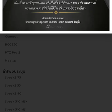
Rally Bar Mini
PanaCast 50
Rally Bar
GROUP
Connect
BCC950
PTZ Pro 2
Meetup
ลำโพงประชุม
Speak2 75
Speak2 55
Speak2 40
Speak 510 MS+
Speak 510 MS