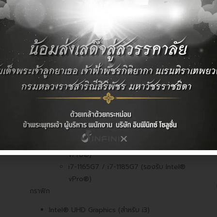
ข้อมูลเฉพาะด้านเทคนิค
NUC PC
หน่วยประมวลผล (CPU)
Intel® Core™ เจนเนอเรชันที่ 11:
i3-1115G4
i5-1135G7 / i5-1145G7 (รองรับ Intel®
vPro®)
i7-1165G7 / i7-1185G7 (รองรับ Intel®
vPro®)
กราฟิก
Intel® UHD Graphics (สำหรับ i3)