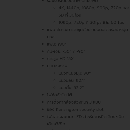
รองรับระบบจับภาพ Ultra-HD
4K, 1440p, 1080p, 900p, 720p และ
SD ที่ 30fps
1080p, 720p ที่ 30fps และ 60 fps
แพน ก้ม-เงย และซูมด้วยระบบมอเตอร์อย่างนุ่ม
นวล
แพน: ±90°
ก้ม-เงย: +50° / -90°
การซูม HD 15X
มุมมองภาพ
แนวทแยงมุม: 90°
แนวนอน: 82.1°
แนวตั้ง: 52.2°
โฟกัสอัตโนมัติ
การตั้งค่ากล้องล่วงหน้า 3 แบบ
ช่อง Kensington security slot
ไฟแสดงสถานะ LED สำหรับการปิดเสียง/เปิด
เสียงวิดีโอ