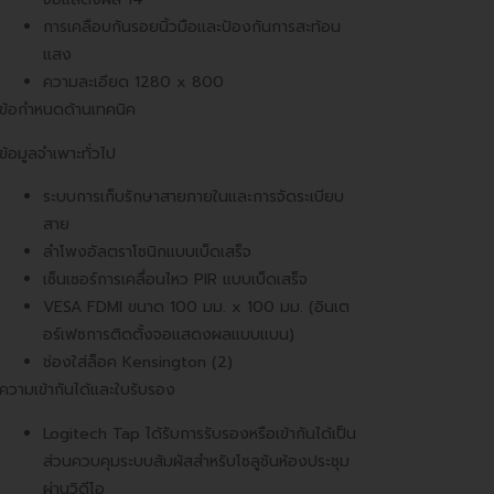
การเคลือบกันรอยนิ้วมือและป้องกันการสะท้อน
แสง
ความละเอียด 1280 x 800
ข้อกำหนดด้านเทคนิค
ข้อมูลจำเพาะทั่วไป
ระบบการเก็บรักษาสายภายในและการจัดระเบียบ
สาย
ลำโพงอัลตราโซนิกแบบเบ็ดเสร็จ
เซ็นเซอร์การเคลื่อนไหว PIR แบบเบ็ดเสร็จ
VESA FDMI ขนาด 100 มม. x 100 มม. (อินเต
อร์เฟซการติดตั้งจอแสดงผลแบบแบน)
ช่องใส่ล็อค Kensington (2)
ความเข้ากันได้และใบรับรอง
Logitech Tap ได้รับการรับรองหรือเข้ากันได้เป็น
ส่วนควบคุมระบบสัมผัสสำหรับโซลูชันห้องประชุม
ผ่านวิดีโอ