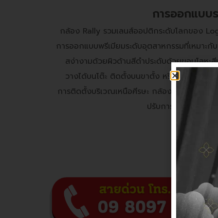
การออกแบบระ
กล้อง Rally รวมเลนส์ออปติกระดับโลกของ Logit
การออกแบบพรีเมียมระดับอุตสาหกรรมที่เหมาะกับ
สง่างามด้วยผิวด้านสีดำประดับด้วยขอบโลหะสี
วางได้บนโต๊ะ ติดตั้งบนขาตั้ง หรือ ยึดไว้กับผนั
การติดตั้งบริเวณเหนือศีรษะ กล้องจะตรวจจับว่ามี
ปรับการจัดวางภาพแล