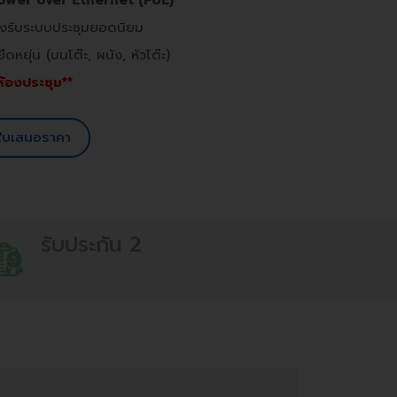
ower over Ethernet (PoE)
รองรับระบบประชุมยอดนิยม
หยุ่น (บนโต๊ะ, ผนัง, หัวโต๊ะ)
นห้องประชุม**
ใบเสนอราคา
รับประกัน 2