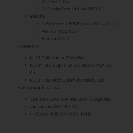
2× HDMI 2.0b
2× DisplayPort 1.4a ผ่าน USB-C
เครือข่าย:
1× Ethernet 2.5GbE (บางรุ่นมี 2 พอร์ต)
Wi-Fi 6 (802.11ax)
Bluetooth 5.2
ขนาดและรุ่น
NUC11TNK: รุ่นบาง (Slim Kit)
NUC11TNH: รุ่นสูง (Tall Kit) รองรับไดรฟ์ 2.5
นิ้ว
NUC11TNB: บอร์ดเปล่าสำหรับการปรับแต่ง
พลังงานและสิ่งแวดล้อม
TDP ของ CPU: 15W หรือ 28W ขึ้นอยู่กับรุ่น
อะแดปเตอร์ไฟฟ้า: 19V DC
การรับรอง: ENERGY STAR, RoHS