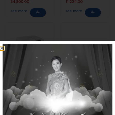
34,500.00
11,224.00
see more
see more
ซื้อ
ซื้อ
IN STOCK
IN STOCK
Epson EB-E24 XGA
Epson EB-FH54 Full
3LCD Projector
HD Wireless 3LCD
Projector
฿
฿
17,988.00
38,620.00