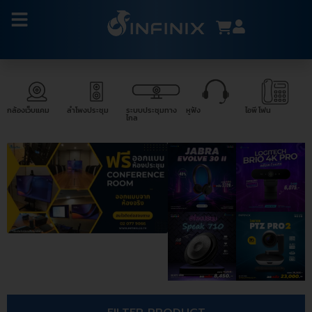
กล้องเว็บแคม
ลำโพงประชุม
ระบบประชุมทาง
หูฟัง
ไอพี โฟน
ไกล