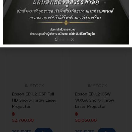
see more
ซื้อ
see more
ซื้อ
IN STOCK
IN STOCK
Epson EB-L210SF Full
Epson EB-L210SW
HD Short-Throw Laser
WXGA Short-Throw
Projector
Laser Projector
฿
฿
52,700.00
50,060.00
see more
see more