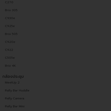
C270
Brio 305
C930e
C925e
Brio 505
C920e
C922
C505e
Brio 4K
กล้องประชุม
MeetUp 2
Rally Bar Huddle
Rally Camera
Rally Bar Mini