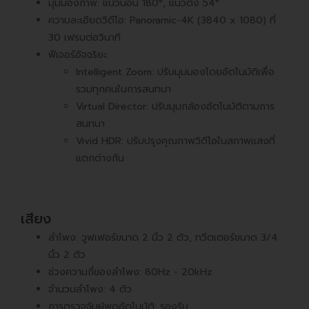
มุมมองภาพ: แนวนอน 180°, แนวตั้ง 54°
ความละเอียดวิดีโอ: Panoramic-4K (3840 x 1080) ที่
30 เฟรมต่อวินาที
ฟีเจอร์อัจฉริยะ:
Intelligent Zoom: ปรับมุมมองโดยอัตโนมัติเพื่อ
รวมทุกคนในการสนทนา
Virtual Director: ปรับมุมกล้องอัตโนมัติตามการ
สนทนา
Vivid HDR: ปรับปรุงคุณภาพวิดีโอในสภาพแสงที่
แตกต่างกัน
เสียง
ลำโพง: วูฟเฟอร์ขนาด 2 นิ้ว 2 ตัว, ทวีตเตอร์ขนาด 3/4
นิ้ว 2 ตัว
ช่วงความถี่ของลำโพง: 80Hz - 20kHz
จำนวนลำโพง: 4 ตัว
การตรวจจับผู้พูดอัตโนมัติ: รองรับ