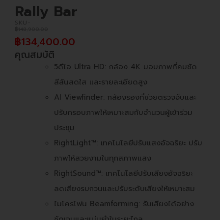
Rally Bar
SKU-
฿
148,900.00
฿
134,400.00
คุณสมบัติ
วิดีโอ Ultra HD: กล้อง 4K มอบภาพที่คมชัด
สีสันสดใส และรายละเอียดสูง
AI Viewfinder: กล้องรองที่ช่วยตรวจจับและ
ปรับกรอบภาพให้เหมาะสมกับจำนวนผู้เข้าร่วม
ประชุม
RightLight™: เทคโนโลยีปรับแสงอัจฉริยะ ปรับ
ภาพให้สวยงามในทุกสภาพแสง
RightSound™: เทคโนโลยีปรับเสียงอัจฉริยะ
ลดเสียงรบกวนและปรับระดับเสียงให้เหมาะสม
ไมโครโฟน Beamforming: รับเสียงได้อย่าง
ชัดเจนและแม่นยำในระยะไกล