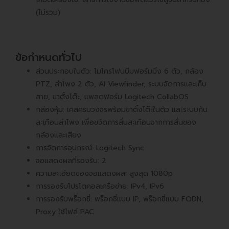
(ไม่รวม)
ข้อกำหนดทั่วไป
ส่วนประกอบในตัว: ไมโครโฟนบีมฟอร์มมิ่ง 6 ตัว, กล้อง
PTZ, ลำโพง 2 ตัว, AI Viewfinder, ระบบจัดการและเก็บ
สาย, ขาตั้งโต๊ะ, แพลตฟอร์ม Logitech CollabOS
กล่องหุ้ม: เคสครบวงจรพร้อมขาตั้งโต๊ะในตัว และระบบกัน
สะเทือนลำโพง เพื่อขจัดการสั่นสะเทือนจากการสั่นของ
กล้องและเสียง
การจัดการอุปกรณ์: Logitech Sync
จอแสดงผลที่รองรับ: 2
ความละเอียดของจอแสดงผล: สูงสุด 1080p
การรองรับโปรโตคอลเครือข่าย: IPv4, IPv6
การรองรับพร็อกซี่: พร็อกซี่แบบ IP, พร็อกซี่แบบ FQDN,
Proxy ใช้ไฟล์ PAC