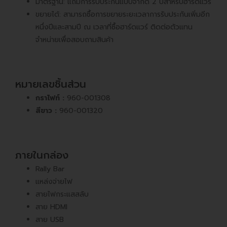
มาตรฐาน: แถมการรับประกันแบบจำกัด 2 ปีสำหรับฮาร์ดแวร์
ขยายได้: สามารถซื้อการขยายระยะเวลาการรับประกันเพิ่มอีก
หนึ่งปีและสามปี ณ เวลาที่ซื้อฮาร์ดแวร์ ติดต่อตัวแทน
จำหน่ายเพื่อสอบถามสินค้า
หมายเลขชิ้นส่วน
กราไฟท์ :
960-001308
สีขาว :
960-001320
ภายในกล่อง
Rally Bar
แหล่งจ่ายไฟ
สายไฟกระแสสลับ
สาย HDMI
สาย USB