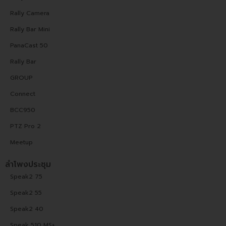
Rally Camera
Rally Bar Mini
PanaCast 50
Rally Bar
GROUP
Connect
BCC950
PTZ Pro 2
Meetup
ลำโพงประชุม
Speak2 75
Speak2 55
Speak2 40
Speak 510 MS+