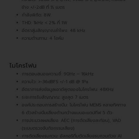
ข้าง +/-2dB ที่ ½ เมตร
กำลังพิกัด: 8W
THD: 1kHz < 2% ที่ 1W
อัตราสุ่มสัญญาณลำโพง: 48 kHz
ความต้านทาน: 4 โอห์ม
ไมโครโฟน
การตอบสนองความถี่: 90Hz – 16kHz
ความไว: >-36dBFS +/-1 dB @ 1Pa
อัตราการส่งข้อมูลเอาต์พุตของไมโครโฟน: 48KHz
ระยะการรับสัญญาณ: สูงสุด 7 เมตร
องค์ประกอบการสร้างบีม: ไมโครโฟน MEMS หลายทิศทาง
6 ตัวสร้างบีมเสียงด้านกว้างแบบอะแดปทีฟ 5 ตัว
การประมวลผลเสียง: AEC (การตัดเสียงสะท้อน), VAD
(ระบบตรวจจับกิจกรรมเสียง)
การตัดเสียงรบกวน: อัลกอริทึมตัดเสียงรบกวนด้วย AI