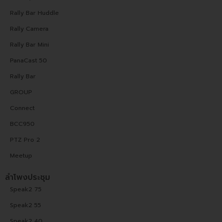
Rally Bar Huddle
Rally Camera
Rally Bar Mini
PanaCast 50
Rally Bar
GROUP
Connect
BCC950
PTZ Pro 2
Meetup
ลำโพงประชุม
Speak2 75
Speak2 55
Speak2 40