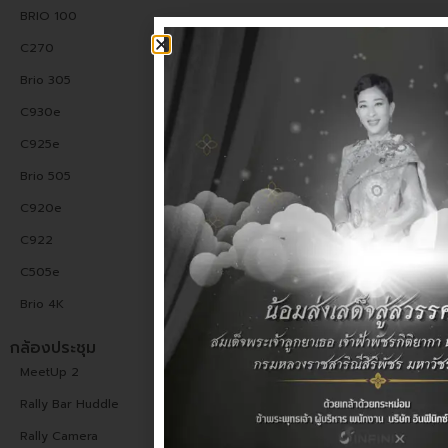
BRIO 100
C270
Brio 305
C930e
C925e
Brio 505
C920e
C922
C505e
Brio 4K
กล้องประชุม
MeetUp 2
Rally Bar Huddle
Rally Camera