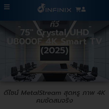
ทีวี
75" Crystal UHD
U8000F 4K Smart TV
(2025)
ดีไซน์ MetalStream สุดหรู ภาพ 4K
คมชัดสมจริง