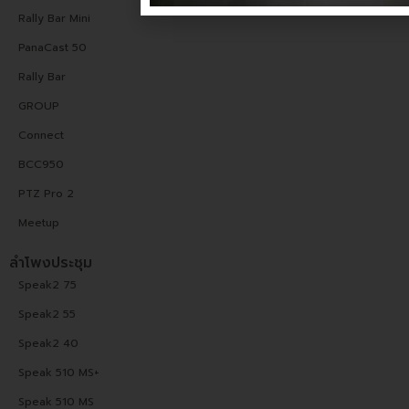
Rally Bar Mini
PanaCast 50
Rally Bar
GROUP
Connect
BCC950
PTZ Pro 2
Meetup
ลำโพงประชุม
Speak2 75
Speak2 55
Speak2 40
Speak 510 MS+
Speak 510 MS