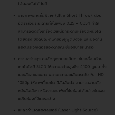
โต้ตอบกันได้ทันที
ฉายภาพระยะสั้นพิเศษ (Ultra Short Throw): ด้วย
อัตราส่วนระยะฉายที่สั้นเพียง 0.25 – 0.35:1 ทำให้
สามารถติดตั้งเครื่องไว้เหนือกระดานหรือชิดผนังได้
โดยตรง ขจัดปัญหาเงาของผู้พูดบังจอ และป้องกัน
แสงโปรเจคเตอร์ส่องตาขณะยืนอธิบายหน้าจอ
ความสว่างสูง คมชัดทุกรายละเอียด: ขับเคลื่อนด้วย
เทคโนโลยี 3LCD ให้ความสว่างสูงถึง 4,100 ลูเมน ทั้ง
แสงสีและแสงขาว ผสานความละเอียดระดับ Full HD
1080p ให้ภาพที่คมชัด สีสันอิ่มตัว สามารถอ่านตัว
หนังสือเล็กๆ หรืองานกราฟิกที่ซับซ้อนได้อย่างชัดเจน
แม้ในห้องที่มีแสงสว่าง
แหล่งกำเนิดแสงเลเซอร์ (Laser Light Source):