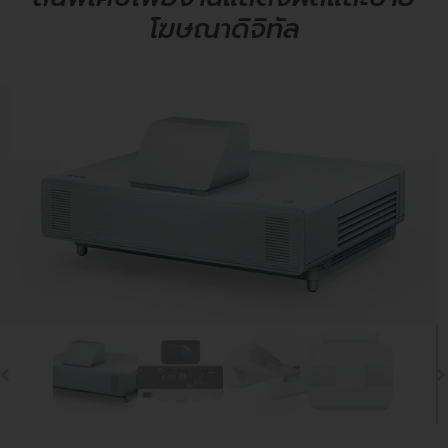
โฆษณาดิจิทัล