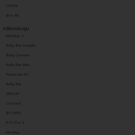
C505e
Brio 4K
กล้องประชุม
MeetUp 2
Rally Bar Huddle
Rally Camera
Rally Bar Mini
PanaCast 50
Rally Bar
GROUP
Connect
BCC950
PTZ Pro 2
Meetup