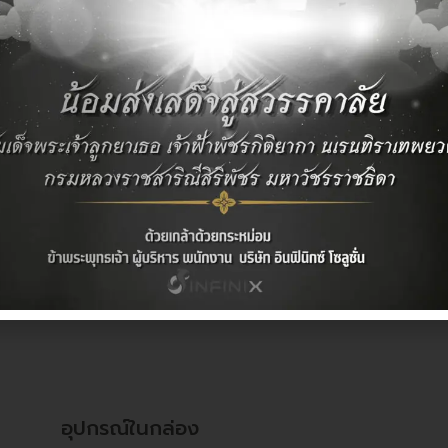
ข้อมูลเฉพาะด้านเทคนิค
ขนาดและน้ำหนัก
ขนาด: 165 มม. x 172 มม. x 50 มม.
น้ำหนัก:
รุ่นโมโน: 85 กรัม
รุ่นสเตอริโอ: 111 กรัม
อุปกรณ์ในกล่อง