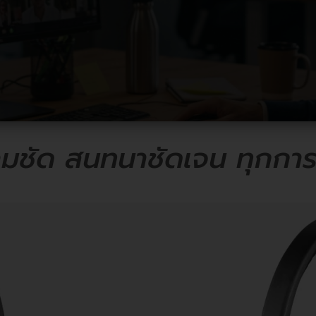
คมชัด สนทนาชัดเจน ทุกการ
H570e for V
SKU-
฿
2,390.00
คุณสมบัติ