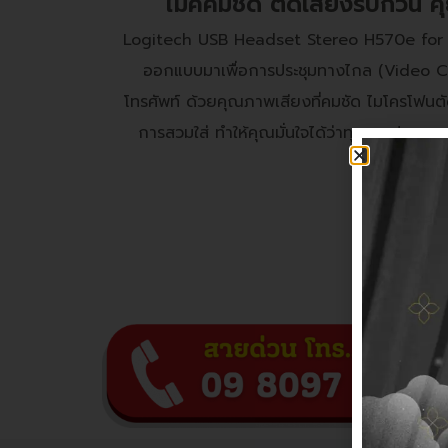
ไมค์คมชัด ตัดเสียงรบกวน คุ
Logitech USB Headset Stereo H570e for VC 
ออกแบบมาเพื่อการประชุมทางไกล (Video C
โทรศัพท์ ด้วยคุณภาพเสียงที่คมชัด ไมโครโฟ
การสวมใส่ ทำให้คุณมั่นใจได้ว่าทุกการประชุมข