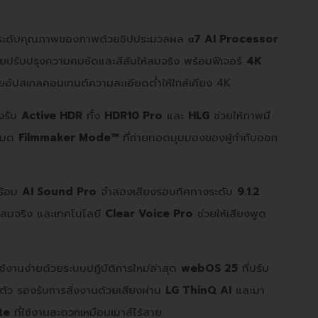
ะดับคุณภาพของภาพด้วยชิปประมวลผล
α7 AI Processor
วยปรับปรุงความคมชัดและสีสันให้สมจริง พร้อมฟีเจอร์
4K
วยอัปสเกลคอนเทนต์ความละเอียดต่ำให้ใกล้เคียง 4K
งรับ
Active HDR
ทั้ง
HDR10 Pro
และ
HLG
ช่วยให้ภาพมี
โหมด
Filmmaker Mode™
ที่ถ่ายทอดมุมมองของผู้กำกับออก
ร้อม
AI Sound Pro
จำลองเสียงรอบทิศทางระดับ
9.1.2
อมสมจริง และเทคโนโลยี
Clear Voice Pro
ช่วยให้เสียงพูด
ช้งานง่ายด้วยระบบปฏิบัติการใหม่ล่าสุด
webOS 25
ที่ปรับ
ัว รองรับการสั่งงานด้วยเสียงผ่าน
LG ThinQ AI
และมา
te
ที่ใช้งานสะดวกเหมือนเมาส์ไร้สาย