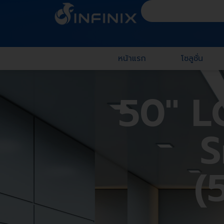
หน้าแรก
โซลูชั่น
50" L
S
(