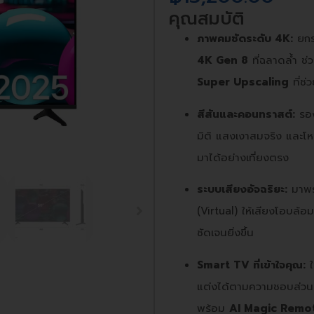
คุณสมบัติ
ภาพคมชัดระดับ 4K:
ยกร
4K Gen 8
ที่ฉลาดล้ำ ช่
Super Upscaling
ที่ช่
สีสันและคอนทราสต์:
รอ
มิติ แสงเงาสมจริง และ
มาได้อย่างเที่ยงตรง
ระบบเสียงอัจฉริยะ:
มาพ
(Virtual) ให้เสียงโอบล้
ชัดเจนยิ่งขึ้น
Smart TV ที่เข้าใจคุณ:
ใ
แต่งได้ตามความชอบส่วนต
พร้อม
AI Magic Remo