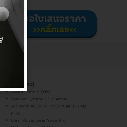
Audio (เสียง)
Sound Output: 20W
Speaker System: 2.0 Channel
AI Sound: AI Sound Pro (Virtual 9.1.2 Up-
mix)
Clear Voice: Clear Voice Pro